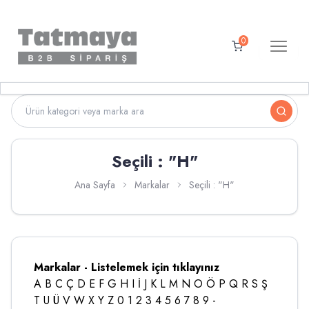
0
Seçili : "H"
Ana Sayfa
Markalar
Seçili : "H"
Markalar - Listelemek için tıklayınız
A
B
C
Ç
D
E
F
G
H
I
İ
J
K
L
M
N
O
Ö
P
Q
R
S
Ş
T
U
Ü
V
W
X
Y
Z
0
1
2
3
4
5
6
7
8
9
-