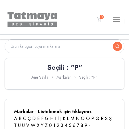
0
Seçili : "P"
Ana Sayfa
Markalar
Seçili : "P"
Markalar - Listelemek için tıklayınız
A
B
C
Ç
D
E
F
G
H
I
İ
J
K
L
M
N
O
Ö
P
Q
R
S
Ş
T
U
Ü
V
W
X
Y
Z
0
1
2
3
4
5
6
7
8
9
-